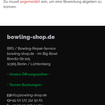
Du musst
angemeldet
sein, um eine Bewertung abgeben zu
können.
bowling-shop.de
BRS / Bowling-Repair-Service
bowling-shop.de - Im Big-Bowl
Bornitz-Str.105
10365 Berlin / Lichtenberg
• Unsere Öffnungszeiten •
• Termin Buchungen •
info@bowling-shop.de
+49 (0) 172 312 50 61