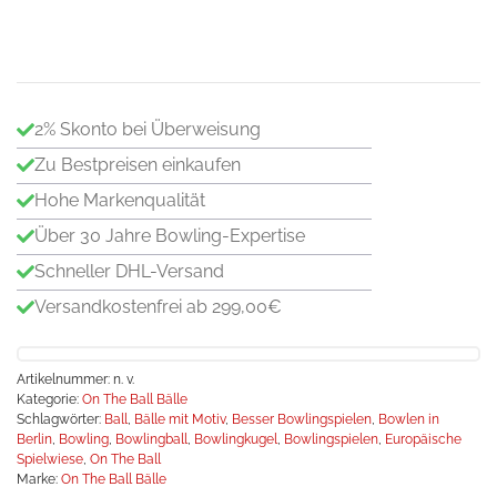
Fl
Me
2% Skonto bei Überweisung
Zu Bestpreisen einkaufen
Hohe Markenqualität
Über 30 Jahre Bowling-Expertise
Schneller DHL-Versand
Versandkostenfrei ab 299,00€
Artikelnummer:
n. v.
Kategorie:
On The Ball Bälle
Schlagwörter:
Ball
,
Bälle mit Motiv
,
Besser Bowlingspielen
,
Bowlen in
Berlin
,
Bowling
,
Bowlingball
,
Bowlingkugel
,
Bowlingspielen
,
Europäische
Spielwiese
,
On The Ball
Marke:
On The Ball Bälle