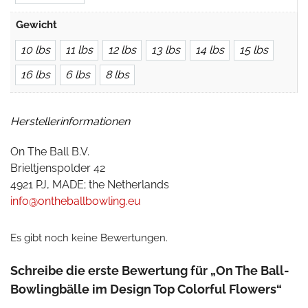
Gewicht
10 lbs
11 lbs
12 lbs
13 lbs
14 lbs
15 lbs
16 lbs
6 lbs
8 lbs
Herstellerinformationen
On The Ball B.V.
Brieltjenspolder 42
4921 PJ, MADE; the Netherlands
info@ontheballbowling.eu
Es gibt noch keine Bewertungen.
Schreibe die erste Bewertung für „On The Ball-
Bowlingbälle im Design Top Colorful Flowers“