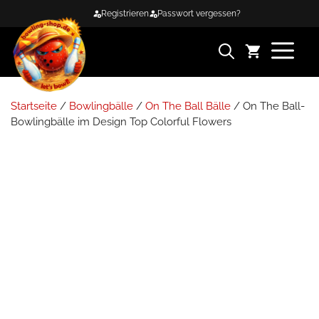
Zum
Registrieren
Passwort vergessen?
Inhalt
springen
ME
Startseite
/
Bowlingbälle
/
On The Ball Bälle
/ On The Ball-
Bowlingbälle im Design Top Colorful Flowers