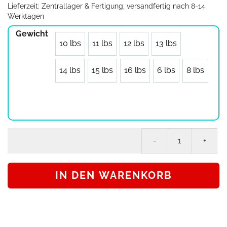
Lieferzeit:
Zentrallager & Fertigung, versandfertig nach 8-14
Werktagen
Gewicht
10 lbs
11 lbs
12 lbs
13 lbs
14 lbs
15 lbs
16 lbs
6 lbs
8 lbs
On
Th
Bal
IN DEN WARENKORB
Bo
im
De
To
Col