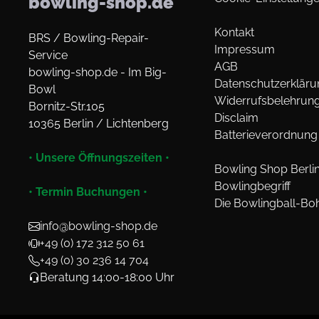
bowling-shop.de
Kontakt
BRS / Bowling-Repair-
Impressum
Service
AGB
bowling-shop.de - Im Big-
Datenschutzerkläru
Bowl
Widerrufsbelehrun
Bornitz-Str.105
Disclaim
10365 Berlin / Lichtenberg
Batterieverordnung
• Unsere Öffnungszeiten •
Bowling Shop Berli
Bowlingbegriff
• Termin Buchungen •
Die Bowlingball-Bo
info@bowling-shop.de
+49 (0) 172 312 50 61
+49 (0) 30 236 14 704
Beratung 14:00-18:00 Uhr