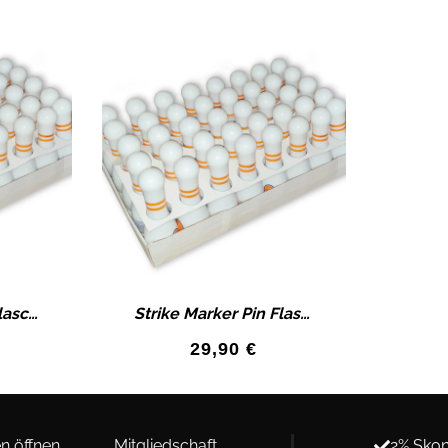
Strike Maker Pin Flasche mit Kräuter 10 Stück im Set
Strike Marker Pin Flasche mit Pfirsich 10 Stück im Set
29,90
€
n öffnen
Mitgliedschaft
2% Skon