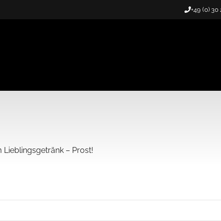
+49 (0) 30
m Lieblingsgetränk – Prost!