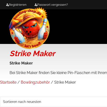
Zum
Registrieren
Passwort vergessen?
Inhalt
springen
Strike Maker
Strike Maker
Bei Strike Maker finden Sie kleine Pin-Flaschen mit Ihre
Startseite
/
Bowlingzubehör
/ Strike Maker