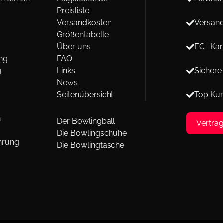
Preisliste
Versandkosten
Versand
Größentabelle
Über uns
EC- Kar
ng
FAQ
g
Links
Sichere
News
Seitenübersicht
Top Ku
n
Der Bowlingball
Vertra
Die Bowlingschuhe
hrung
Die Bowlingtasche