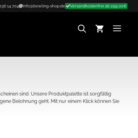
 236 14 704
info@bowling-shop.de
Versandkostenfrei ab 299,00€
MENÜ
cheinen sind. Unsere Produktpalette ist sorgfältig
gene Belohnung geht. Mit nur einem Klick können Sie