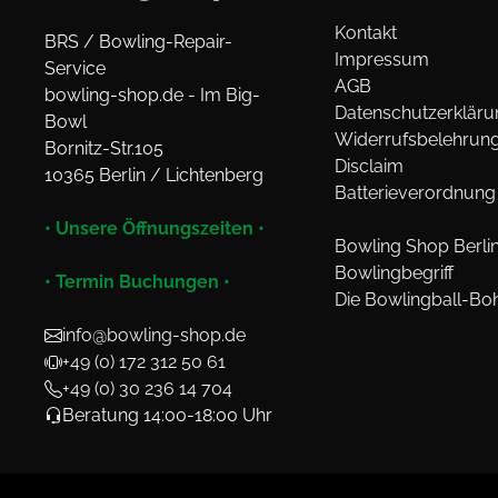
Kontakt
BRS / Bowling-Repair-
Impressum
Service
AGB
bowling-shop.de - Im Big-
Datenschutzerkläru
Bowl
Widerrufsbelehrun
Bornitz-Str.105
Disclaim
10365 Berlin / Lichtenberg
Batterieverordnung
• Unsere Öffnungszeiten •
Bowling Shop Berli
Bowlingbegriff
• Termin Buchungen •
Die Bowlingball-Bo
info@bowling-shop.de
+49 (0) 172 312 50 61
+49 (0) 30 236 14 704
Beratung 14:00-18:00 Uhr