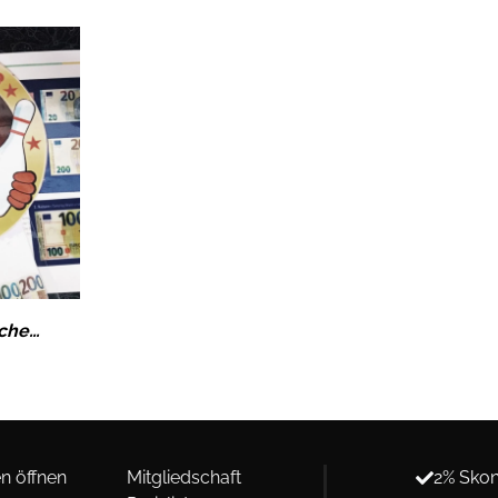
Bowling Wertgutschein 50€ als Geschenk-Idee!
n öffnen
Mitgliedschaft
2% Skon