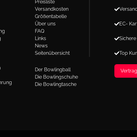
Preisliste
Versandkosten
Versand
Größentabelle
Über uns
EC- Kar
ng
FAQ
g
Links
Sichere
News
Seitenübersicht
Top Ku
n
Der Bowlingball
Vertra
Die Bowlingschuhe
hrung
Die Bowlingtasche