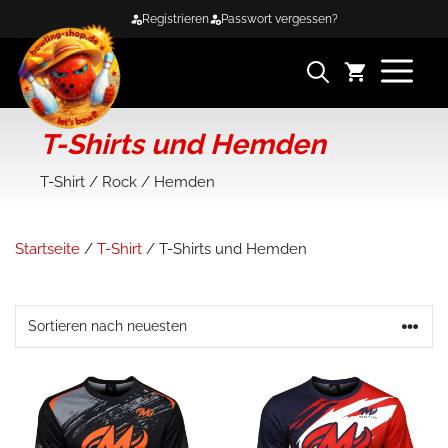
Zum
Registrieren
Passwort vergessen?
Inhalt
springen
ME
T-Shirts und Hemden
T-Shirt / Rock / Hemden
Startseite
/
T-Shirt
/ T-Shirts und Hemden