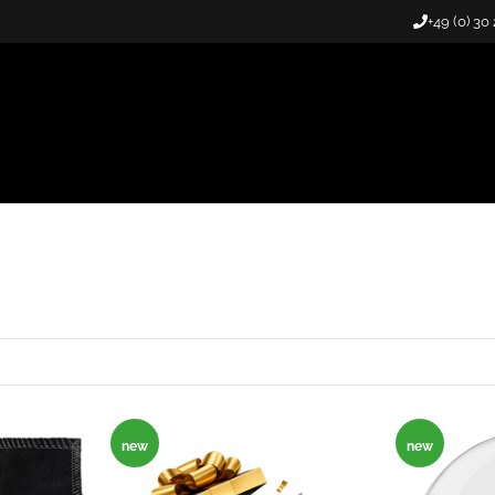
+49 (0) 30
new
new