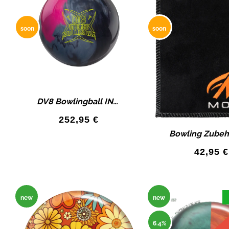
soon
soon
DV8 Bowlingball INTENSE COLLISION Bowlingkugel HK22C Havoc Pearl
252,95
€
42,95
€
new
new
6.4%