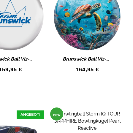
Brunswick Ball Viz-A-Ball WHITE TEAM Bowlingkugel Limited Edition
Brunswick Ball Viz-A-Ball SEA TURTLE Bowlingkugel Limited Edition
159,95
€
164,95
€
ANGEBOT!
new