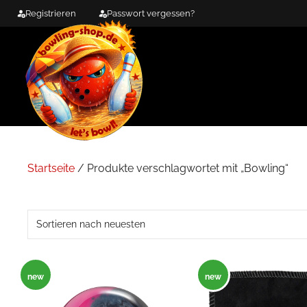
Zum
Registrieren
Passwort vergessen?
Inhalt
springen
Startseite
/ Produkte verschlagwortet mit „Bowling“
new
new