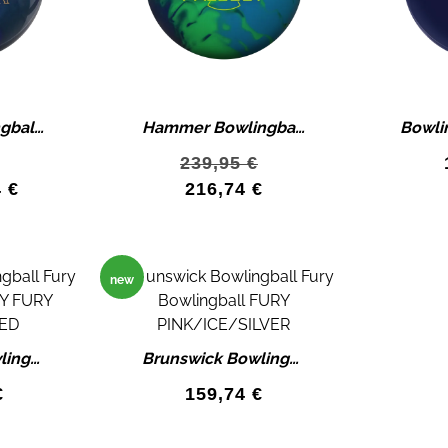
Ebonite Bowlingball SPARTAN PEARL Iron Fist V2 HK22C² Pearl Bowlingkugel
Hammer Bowlingball FALLOUT Aftermath HK22C² SOLID Bowlingkugel
239,95
€
4
€
216,74
€
new
Brunswick Bowlingball Fury Bowlingball FURY FURY ORANGE/RED
Brunswick Bowlingball Fury Bowlingball FURY PINK/ICE/SILVER
€
159,74
€