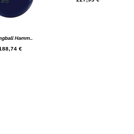
Bowlingball Hammer DEEP OCEAN VIBE HK22-CT Reactive Bowlingkugel
188,74
€