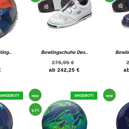
Brunswick Bowlingball Fury All Color im Mix Bowlingball Angebot
Bowlingschuhe Dexter SST 8 Power Frame BOA EJ GREY Bowling Schuhe
279,95
€
€
ab
242,25
€
a
ANGEBOT!
ANGEBOT!
new
new
9.7%