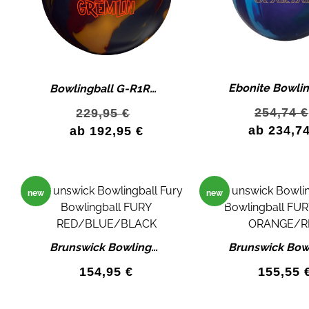
Bowlingball G-R1Roto Grip Wicked Gremlin Bowlingkugel Rondure MaxD Core
254,74
€
229,95
€
ab
234,7
ab
192,95
€
new
new
Brunswick Bowlingball Fury Bowlingball FURY RED/BLUE/BLACK
154,95
€
155,55