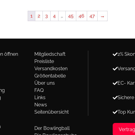
1
2
3
4
…
45
46
47
→
n öffnen
Mitgliedschaft
2% Skon
Preisliste
Versandkosten
Versand
Größentabelle
Über uns
EC- Kar
ng
FAQ
g
Links
Sichere
News
Seitenübersicht
Top Ku
n
Der Bowlingball
Vertra