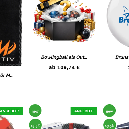
Bowlingball als Outlet Deals Überraschungspaket Bowling Bowlingkugel
ab
109,74
€
Bowling Zubehör Motiv Magnetix Shammy – schwarz/orange Bowlingzubehör
ANGEBOT!
ANGEBOT!
new
new
13.5%
13.5%