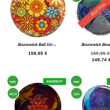
Best Preis
Brunswick Ball Viz-A-Ball RETRO FLOWERS Bowlingkugel Limited Edition
159,95
€
159,95
€
149,74
ANGEBOT!
new
new
16.1%
7.9%