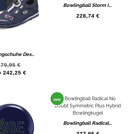
Bowlingball Storm IQ TOUR SAPPHIRE Bowlingkugel Pearl Reactive
228,74
€
Bowlingschuhe Dexter SST 8 Power Frame BOA EJ NAVY Bowling Schuhe
279,95
€
b
242,25
€
new
Bowlingball Radical No Doubt Symmetric Plus Hybrid Bowlingkugel
227,95
€