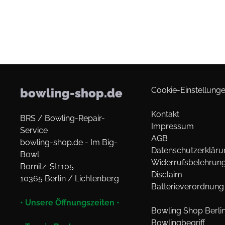
Cookie-Einstellunge
bowling-shop.de
Kontakt
BRS / Bowling-Repair-
Impressum
Service
AGB
bowling-shop.de - Im Big-
Datenschutzerkläru
Bowl
Widerrufsbelehrun
Bornitz-Str.105
Disclaim
10365 Berlin / Lichtenberg
Batterieverordnung
• Unsere Öffnungszeiten •
Bowling Shop Berli
Bowlingbegriff