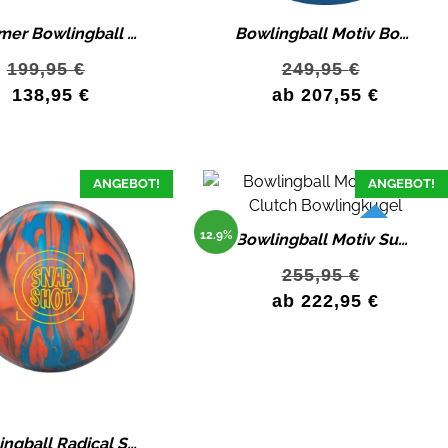
Hammer Bowlingball SCORPION STING HAMMER Symtex Pearl LED 3.0 Bowlingkugel 15 lbs
Bowlingball Motiv Bowling Supra Sport Bowlingkugel
199,95
€
249,95
€
138,95
€
ab
207,55
€
ANGEBOT!
ANGEBOT!
12.9%
Bowlingball Motiv Supra Clutch Bowlingkugel
letzter Artikel
255,95
€
ab
222,95
€
Bowlingball Radical SNAPSHOT HYBRID HK22C+ Hybrid Bowlingkugel