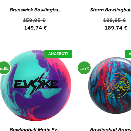
Brunswick Bowlingball Fury All Color im Mix Bowlingball Angebot
159,95
€
199,95
€
149,74
€
189,74
€
ANGEBOT!
A
11.6%
20.1%
Bowlingball Motiv Evoke Mayham Bowling Bowlingkugel MXV Solid