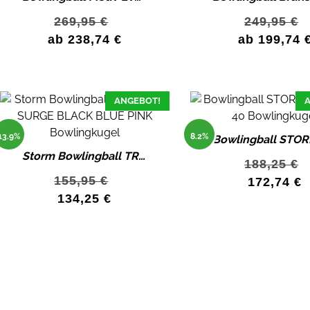
269,95
€
249,95
€
ab
238,74
€
ab
199,74
ANGEBOT!
A
13.9%
8.2%
Storm Bowlingball TROPICAL SURGE BLACK/BLUE/PINK Bowlingkugel
188,25
€
155,95
€
172,74
€
134,25
€