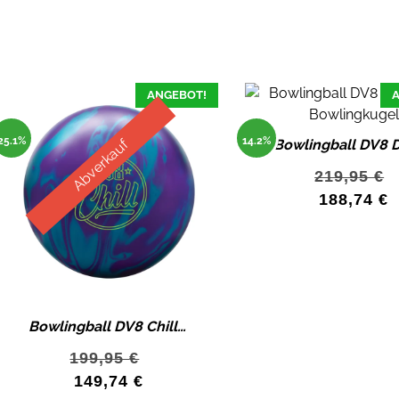
ANGEBOT!
A
25.1%
14.2%
Abverkauf
219,95
€
188,74
€
Bowlingball DV8 Chill Pearl Bowlingkugel 15 lbs
199,95
€
149,74
€