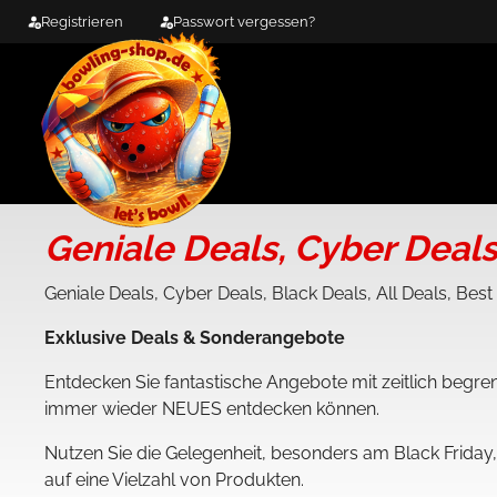
Zum
Registrieren
Passwort vergessen?
Inhalt
springen
Geniale Deals, Cyber Deals,
Geniale Deals, Cyber Deals, Black Deals, All Deals, Best
Exklusive Deals & Sonderangebote
Entdecken Sie fantastische Angebote mit zeitlich begre
immer wieder NEUES entdecken können.
Nutzen Sie die Gelegenheit, besonders am Black Frida
auf eine Vielzahl von Produkten.