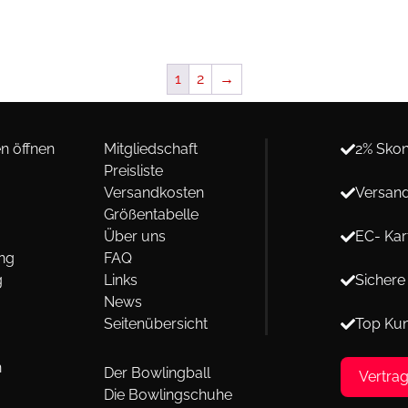
1
2
→
n öffnen
Mitgliedschaft
2% Skon
Preisliste
Versandkosten
Versand
Größentabelle
Über uns
EC- Kar
ng
FAQ
g
Links
Sichere
News
Seitenübersicht
Top Ku
n
Der Bowlingball
Vertra
Die Bowlingschuhe