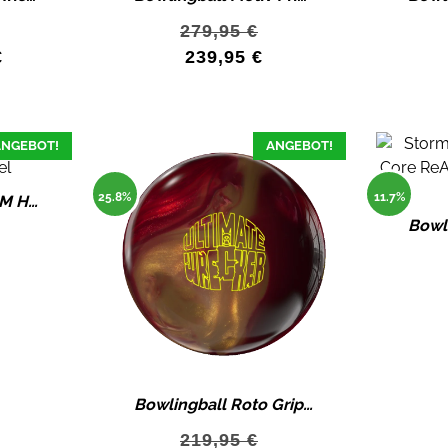
279,95
€
€
239,95
€
NGEBOT!
ANGEBOT!
25.8%
11.7%
Bowlingball STORM HY-ROAD 40 Bowlingkugel
Bowlingball Roto Grip Ultimate Wrecker Bowlingkugel
219,95
€