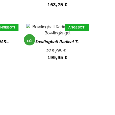
163,25
€
NGEBOT!
ANGEBOT!
13%
Bowlingball DV8 DARK SIDE Bowlingkugel
Bowlingball Radical Torpedo – Power und Präzision vereint
229,95
€
199,95
€