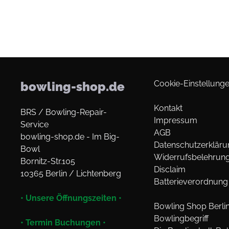
Cookie-Einstellunge
bowling-shop.de
Kontakt
BRS / Bowling-Repair-
Impressum
Service
AGB
bowling-shop.de - Im Big-
Datenschutzerkläru
Bowl
Widerrufsbelehrun
Bornitz-Str.105
Disclaim
10365 Berlin / Lichtenberg
Batterieverordnung
• Unsere Öffnungszeiten •
Bowling Shop Berli
Bowlingbegriff
• Termin Buchungen •