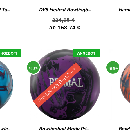
Storm Bowlingball Tasche Bag Ballwagen Storm Streamline Tour Edition – Angebot
DV8 Hellcat Bowlingball -„Hell Raiser Serie“-mittel bis stark geölte
224,95
€
ab
158,74
€
NGEBOT!
ANGEBOT!
14.3%
15.5%
Pre-Launch-Best Preis
Bowlingball Brunswick ENERGIZE Bowlingkugel
Bowlingball Motiv Primal Ghost Bowlingkugel