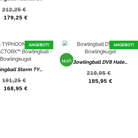
212,25
€
179,25
€
ANGEBOT!
ANGEBOT!
15.5%
Bowlingball DV8 Hater Bowlingkugel
Bowlingball Storm TYPHOON Bowlingkugel
Abverkauf
219,95
€
191,25
€
185,95
€
168,95
€