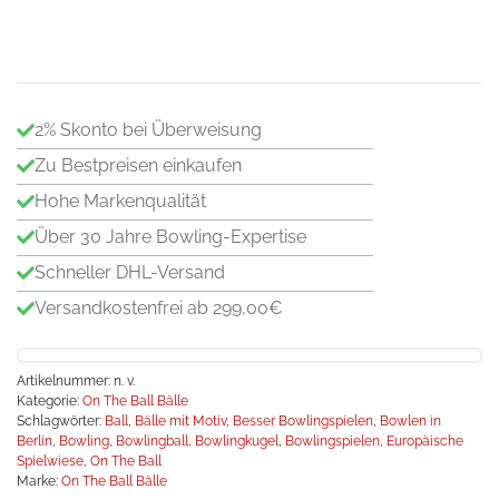
Fo
Me
2% Skonto bei Überweisung
Zu Bestpreisen einkaufen
Hohe Markenqualität
Über 30 Jahre Bowling-Expertise
Schneller DHL-Versand
Versandkostenfrei ab 299,00€
Artikelnummer:
n. v.
Kategorie:
On The Ball Bälle
Schlagwörter:
Ball
,
Bälle mit Motiv
,
Besser Bowlingspielen
,
Bowlen in
Berlin
,
Bowling
,
Bowlingball
,
Bowlingkugel
,
Bowlingspielen
,
Europäische
Spielwiese
,
On The Ball
Marke:
On The Ball Bälle