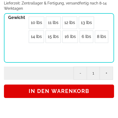
Lieferzeit:
Zentrallager & Fertigung, versandfertig nach 8-14
Werktagen
Gewicht
10 lbs
11 lbs
12 lbs
13 lbs
14 lbs
15 lbs
16 lbs
6 lbs
8 lbs
On
Th
Bal
IN DEN WARENKORB
Bo
im
De
To
Bo