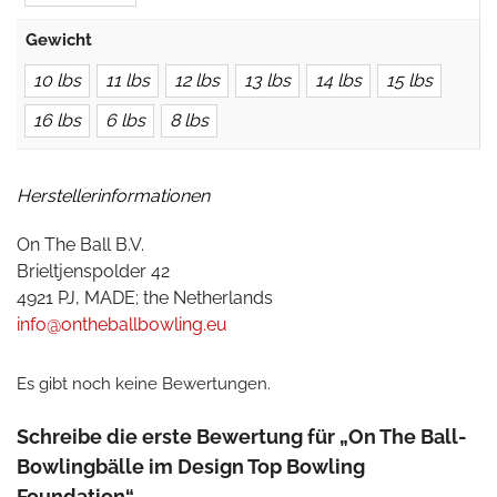
Gewicht
10 lbs
11 lbs
12 lbs
13 lbs
14 lbs
15 lbs
16 lbs
6 lbs
8 lbs
Herstellerinformationen
On The Ball B.V.
Brieltjenspolder 42
4921 PJ, MADE; the Netherlands
info@ontheballbowling.eu
Es gibt noch keine Bewertungen.
Schreibe die erste Bewertung für „On The Ball-
Bowlingbälle im Design Top Bowling
Foundation“