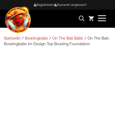
Zum
Registrieren
Passwort vergessen?
Inhalt
springen
ME
Startseite
/
Bowlingbälle
/
On The Ball Bälle
/ On The Ball-
Bowlingbälle im Design Top Bowling Foundation