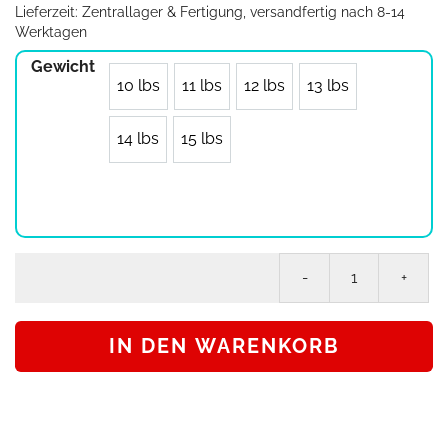
Lieferzeit:
Zentrallager & Fertigung, versandfertig nach 8-14
Werktagen
Gewicht
10 lbs
11 lbs
12 lbs
13 lbs
14 lbs
15 lbs
On
Th
Bal
IN DEN WARENKORB
Bo
im
De
To
30