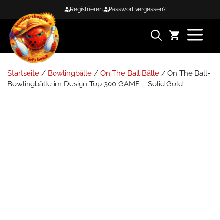
Zum
Registrieren
Passwort vergessen?
Inhalt
springen
ME
Startseite
/
Bowlingbälle
/
On The Ball Bälle
/ On The Ball-
Bowlingbälle im Design Top 300 GAME – Solid Gold