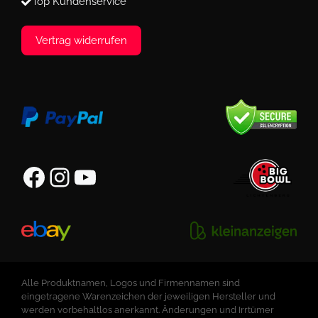
Top Kundenservice
Vertrag widerrufen
Facebook
Instagram
YouTube
Alle Produktnamen, Logos und Firmennamen sind
eingetragene Warenzeichen der jeweiligen Hersteller und
werden vorbehaltlos anerkannt. Änderungen und Irrtümer