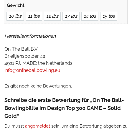
Gewicht
10 lbs
11 lbs
12 lbs
13 lbs
14 lbs
15 lbs
Herstellerinformationen
On The Ball B.V.
Brieltjenspolder 42
4921 PJ, MADE; the Netherlands
info@ontheballbowling.eu
Es gibt noch keine Bewertungen.
Schreibe die erste Bewertung für „On The Ball-
Bowlingbälle im Design Top 300 GAME – Solid
Gold“
Du musst
angemeldet
sein, um eine Bewertung abgeben zu