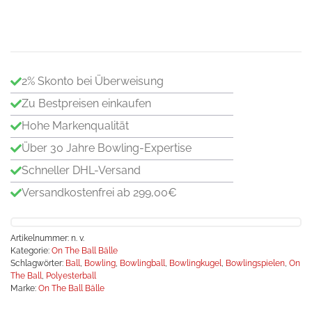
G
-
Sol
Go
Me
2% Skonto bei Überweisung
Zu Bestpreisen einkaufen
Hohe Markenqualität
Über 30 Jahre Bowling-Expertise
Schneller DHL-Versand
Versandkostenfrei ab 299,00€
Artikelnummer:
n. v.
Kategorie:
On The Ball Bälle
Schlagwörter:
Ball
,
Bowling
,
Bowlingball
,
Bowlingkugel
,
Bowlingspielen
,
On
The Ball
,
Polyesterball
Marke:
On The Ball Bälle