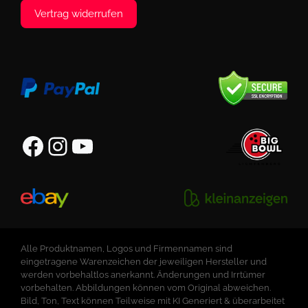
Vertrag widerrufen
Facebook
Instagram
YouTube
Alle Produktnamen, Logos und Firmennamen sind
eingetragene Warenzeichen der jeweiligen Hersteller und
werden vorbehaltlos anerkannt. Änderungen und Irrtümer
vorbehalten. Abbildungen können vom Original abweichen.
Bild, Ton, Text können Teilweise mit KI Generiert & überarbeitet