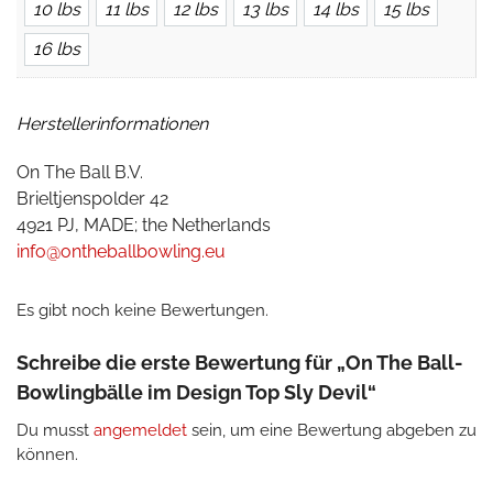
10 lbs
11 lbs
12 lbs
13 lbs
14 lbs
15 lbs
16 lbs
Herstellerinformationen
On The Ball B.V.
Brieltjenspolder 42
4921 PJ, MADE; the Netherlands
info@ontheballbowling.eu
Es gibt noch keine Bewertungen.
Schreibe die erste Bewertung für „On The Ball-
Bowlingbälle im Design Top Sly Devil“
Du musst
angemeldet
sein, um eine Bewertung abgeben zu
können.