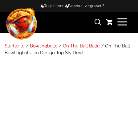
Zum
Registrieren
Passwort vergessen?
Inhalt
springen
ME
Startseite
/
Bowlingbälle
/
On The Ball Bälle
/ On The Ball-
Bowlingbälle im Design Top Sly Devil