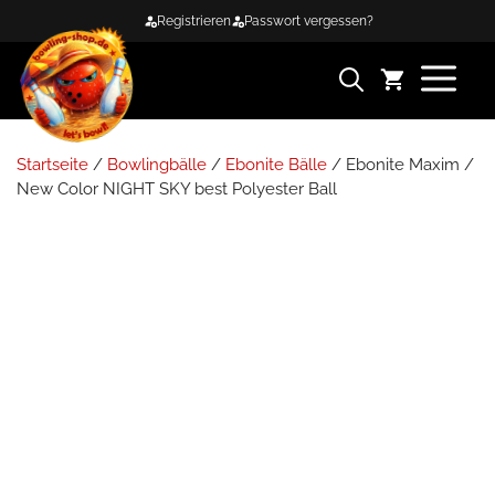
Zum
Registrieren
Passwort vergessen?
Inhalt
springen
ME
Startseite
/
Bowlingbälle
/
Ebonite Bälle
/ Ebonite Maxim /
New Color NIGHT SKY best Polyester Ball