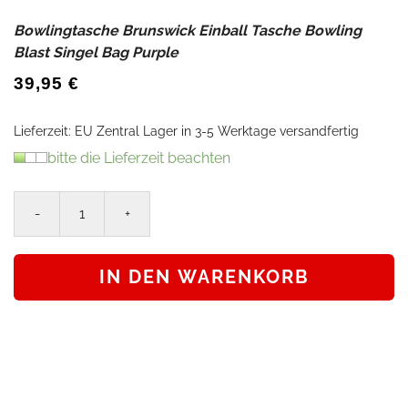
Bowlingtasche Brunswick Einball Tasche Bowling
Blast Singel Bag Purple
39,95
€
Lieferzeit:
EU Zentral Lager in 3-5 Werktage versandfertig
bitte die Lieferzeit beachten
Bowlingtasche
Brunswick
Einball
IN DEN WARENKORB
Tasche
Bowling
Blast
Singel
Bag
Purple
Menge