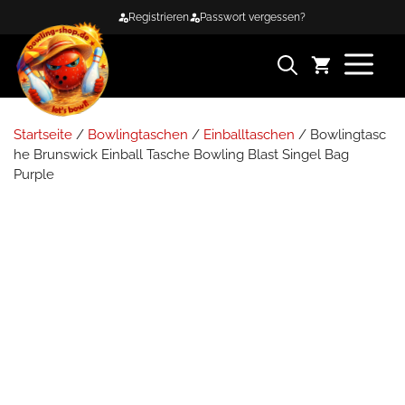
Zum
Registrieren
Passwort vergessen?
Inhalt
springen
ME
Startseite
/
Bowlingtaschen
/
Einballtaschen
/ Bowlingtasc
he Brunswick Einball Tasche Bowling Blast Singel Bag
Purple