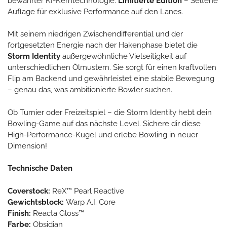
bewährter KI-Kerntechnologie.
Limitierte Edition
– Seltene
Auflage für exklusive Performance auf den Lanes.
Mit seinem niedrigen Zwischendifferential und der
fortgesetzten Energie nach der Hakenphase bietet die
Storm Identity
außergewöhnliche Vielseitigkeit auf
unterschiedlichen Ölmustern. Sie sorgt für einen kraftvollen
Flip am Backend und gewährleistet eine stabile Bewegung
– genau das, was ambitionierte Bowler suchen.
Ob Turnier oder Freizeitspiel – die Storm Identity hebt dein
Bowling-Game auf das nächste Level. Sichere dir diese
High-Performance-Kugel und erlebe Bowling in neuer
Dimension!
Technische Daten
Coverstock:
ReX™ Pearl Reactive
Gewichtsblock:
Warp A.I. Core
Finish:
Reacta Gloss™
Farbe:
Obsidian