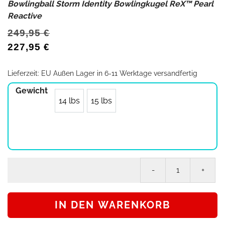
Bowlingball Storm Identity Bowlingkugel ReX™ Pearl
Reactive
249,95
€
227,95
€
Lieferzeit:
EU Außen Lager in 6-11 Werktage versandfertig
Gewicht
14 lbs
15 lbs
Bo
St
Ide
IN DEN WARENKORB
Bo
Re