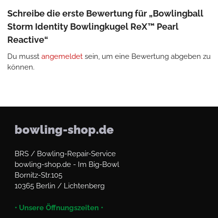
Schreibe die erste Bewertung für „Bowlingball
Storm Identity Bowlingkugel ReX™ Pearl
Reactive“
Du musst
angemeldet
sein, um eine Bewertung abgeben zu
können.
bowling-shop.de
BRS / Bowling-Repair-Service
bowling-shop.de - Im Big-Bowl
Bornitz-Str.105
10365 Berlin / Lichtenberg
• Unsere Öffnungszeiten •