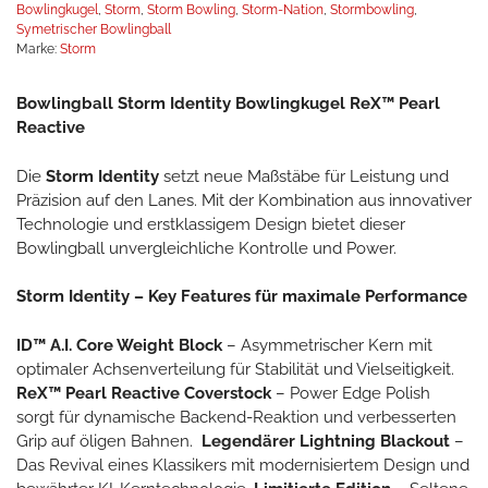
Bowlingkugel
,
Storm
,
Storm Bowling
,
Storm-Nation
,
Stormbowling
,
Symetrischer Bowlingball
Marke:
Storm
Bowlingball Storm Identity Bowlingkugel ReX™ Pearl
Reactive
Die
Storm Identity
setzt neue Maßstäbe für Leistung und
Präzision auf den Lanes. Mit der Kombination aus innovativer
Technologie und erstklassigem Design bietet dieser
Bowlingball unvergleichliche Kontrolle und Power.
Storm Identity – Key Features für maximale Performance
ID™ A.I. Core Weight Block
– Asymmetrischer Kern mit
optimaler Achsenverteilung für Stabilität und Vielseitigkeit. ️
ReX™ Pearl Reactive Coverstock
– Power Edge Polish
sorgt für dynamische Backend-Reaktion und verbesserten
Grip auf öligen Bahnen.
Legendärer Lightning Blackout
–
Das Revival eines Klassikers mit modernisiertem Design und