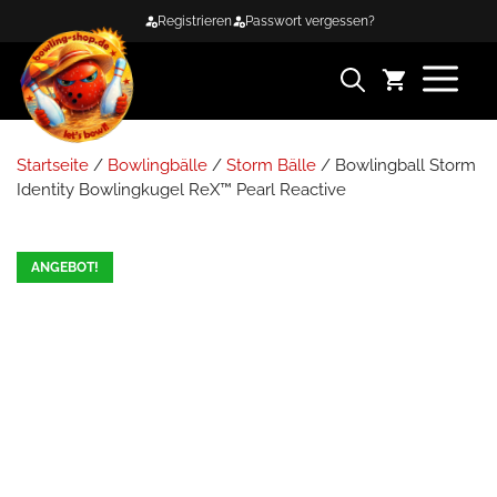
Zum
Registrieren
Passwort vergessen?
Inhalt
springen
ME
Startseite
/
Bowlingbälle
/
Storm Bälle
/ Bowlingball Storm
Identity Bowlingkugel ReX™ Pearl Reactive
ANGEBOT!
8.8%
seltene Edition