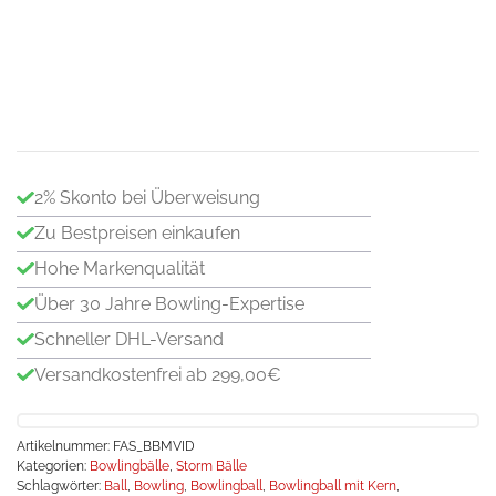
Pea
Re
Me
2% Skonto bei Überweisung
Zu Bestpreisen einkaufen
Hohe Markenqualität
Über 30 Jahre Bowling-Expertise
Schneller DHL-Versand
Versandkostenfrei ab 299,00€
Artikelnummer:
FAS_BBMVID
Kategorien:
Bowlingbälle
,
Storm Bälle
Schlagwörter:
Ball
,
Bowling
,
Bowlingball
,
Bowlingball mit Kern
,