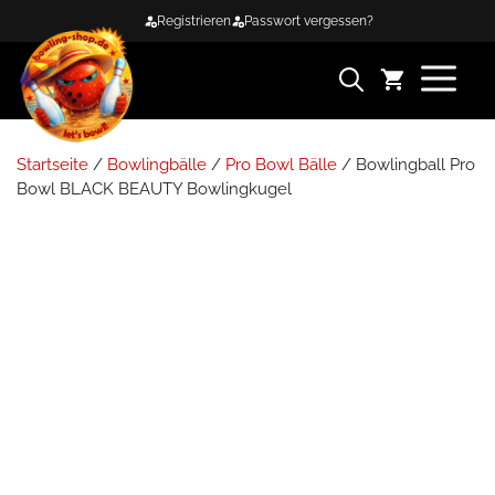
Zum
Registrieren
Passwort vergessen?
Inhalt
springen
ME
Startseite
/
Bowlingbälle
/
Pro Bowl Bälle
/ Bowlingball Pro
Bowl BLACK BEAUTY Bowlingkugel