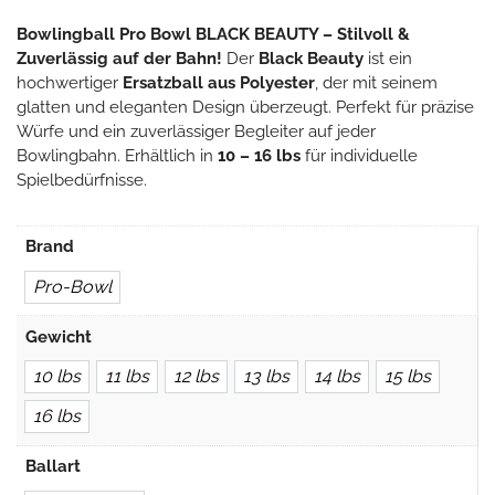
Bowlingball Pro Bowl BLACK BEAUTY – Stilvoll &
Zu
verlässig auf der Bahn!
Der
Black Beauty
ist ein
hochwertiger
Ersatzball aus Polyester
, der mit seinem
glatten und eleganten Design überzeugt. Perfekt für präzise
Würfe und ein zuverlässiger Begleiter auf jeder
Bowlingbahn. Erhältlich in
10 – 16 lbs
für individuelle
Spielbedürfnisse.
Brand
Pro-Bowl
Gewicht
10 lbs
11 lbs
12 lbs
13 lbs
14 lbs
15 lbs
16 lbs
Ballart