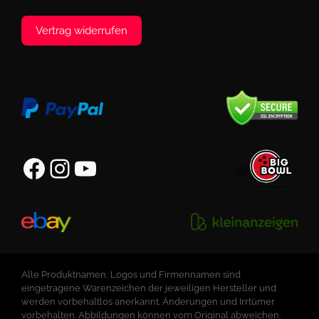
Vertrag widerrufen
Facebook
Instagram
YouTube
Alle Produktnamen, Logos und Firmennamen sind
eingetragene Warenzeichen der jeweiligen Hersteller und
werden vorbehaltlos anerkannt. Änderungen und Irrtümer
vorbehalten. Abbildungen können vom Original abweichen.