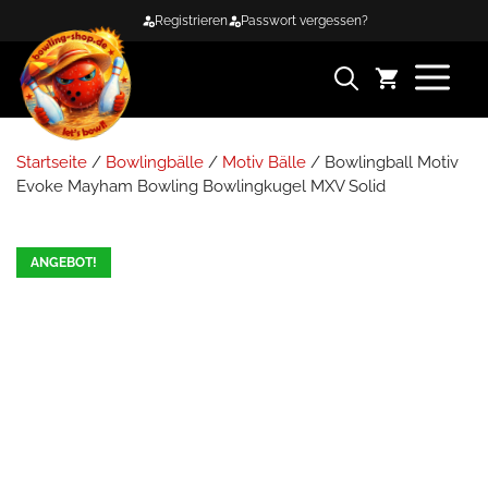
Zum
Registrieren
Passwort vergessen?
Inhalt
springen
ME
Startseite
/
Bowlingbälle
/
Motiv Bälle
/ Bowlingball Motiv
Evoke Mayham Bowling Bowlingkugel MXV Solid
ANGEBOT!
11.6%