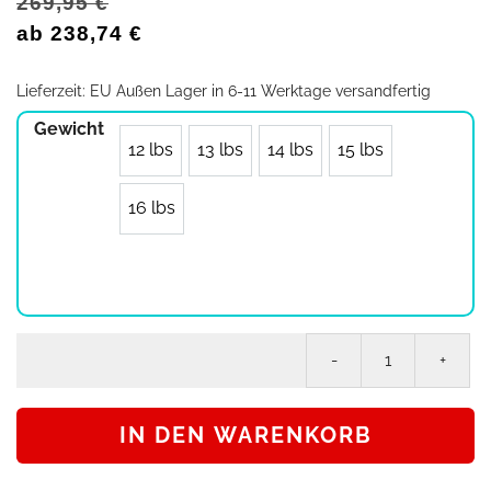
269,95
€
ab
238,74
€
Lieferzeit:
EU Außen Lager in 6-11 Werktage versandfertig
Gewicht
12 lbs
13 lbs
14 lbs
15 lbs
16 lbs
Bo
Mo
Ev
IN DEN WARENKORB
Ma
Bo