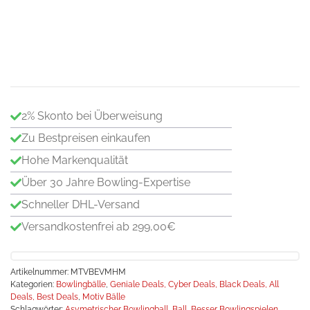
Bo
MX
Sol
Me
2% Skonto bei Überweisung
Zu Bestpreisen einkaufen
Hohe Markenqualität
Über 30 Jahre Bowling-Expertise
Schneller DHL-Versand
Versandkostenfrei ab 299,00€
Artikelnummer:
MTVBEVMHM
Kategorien:
Bowlingbälle
,
Geniale Deals, Cyber Deals, Black Deals, All
Deals, Best Deals
,
Motiv Bälle
Schlagwörter:
Asymetrischer Bowlingball
,
Ball
,
Besser Bowlingspielen
,