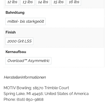
12 lbs
13 lbs
14 lbs
15 lbs
16 lbs
Bahnölung
mittel- bis starkgeölt
Finish
2000 Grit LSS
Kernaufbau
Overload™ Asymmetric
Herstellerinformationen
MOTIV Bowling; 18570 Trimble Court
Spring Lake, MI 49456; United States of America
Phone: (616) 850-9868