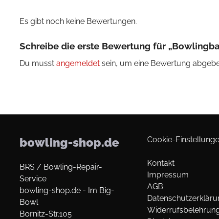
Es gibt noch keine Bewertungen.
Schreibe die erste Bewertung für „Bowling
Du musst
angemeldet
sein, um eine Bewertung abgebe
Cookie-Einstellunge
bowling-shop.de
Kontakt
BRS / Bowling-Repair-
Impressum
Service
AGB
bowling-shop.de - Im Big-
Datenschutzerkläru
Bowl
Widerrufsbelehrun
Bornitz-Str.105