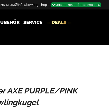
 236 14 704
info@bowling-shop.de
Versandkostenfrei ab 299,00€
ZUBEHÖR
SERVICE
→ DEALS ←
er AXE PURPLE/PINK
wlingkugel