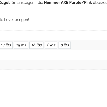
Kugel
für Einsteiger – die
Hammer AXE Purple/Pink
überzeu
te Level bringen!
14 lbs
15 lbs
16 lbs
8 lbs
9 lbs