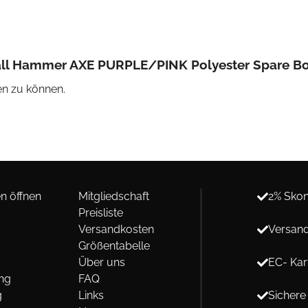
ball Hammer AXE PURPLE/PINK Polyester Spare B
n zu können.
n öffnen
Mitgliedschaft
2% Skon
Preisliste
Versandkosten
Versand
Größentabelle
Über uns
EC- Kar
ng
FAQ
g
Links
Sichere