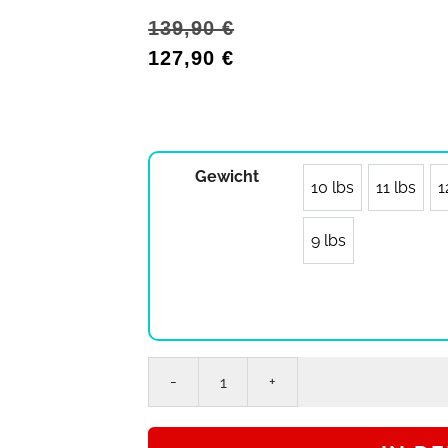
139,90
€
127,90
€
Gewicht
10 lbs
11 lbs
1
9 lbs
Bowlingball
Hammer
AXE