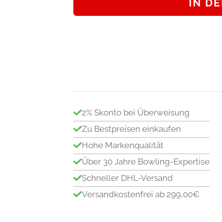
IN D
PURPLE/PINK
Polyester
Spare
Bowlingkugel
Menge
2% Skonto bei Überweisung
Zu Bestpreisen einkaufen
Hohe Markenqualität
Über 30 Jahre Bowling-Expertise
Schneller DHL-Versand
Versandkostenfrei ab 299,00€