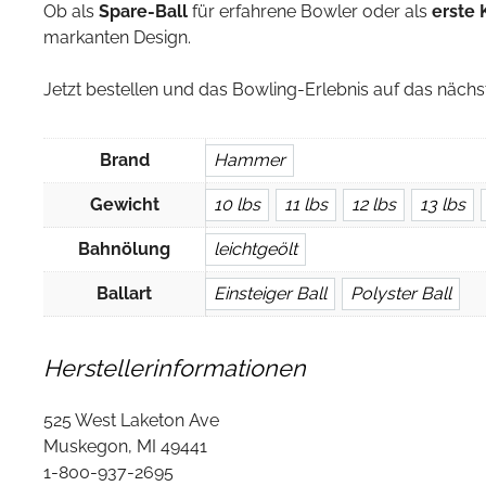
Ob als
Spare-Ball
für erfahrene Bowler oder als
erste 
markanten Design.
Jetzt bestellen und das Bowling-Erlebnis auf das nächs
Brand
Hammer
Gewicht
10 lbs
11 lbs
12 lbs
13 lbs
Bahnölung
leichtgeölt
Ballart
Einsteiger Ball
Polyster Ball
Herstellerinformationen
525 West Laketon Ave
Muskegon, MI 49441
1-800-937-2695