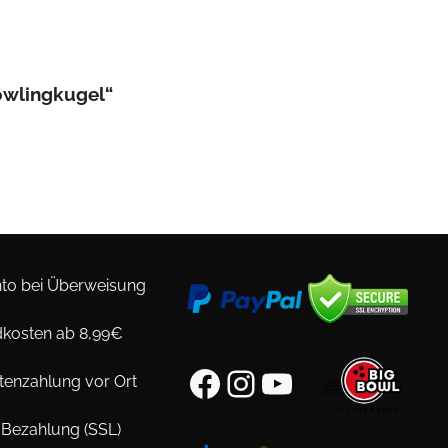
owlingkugel“
to bei Überweisung
kosten ab 8,99€
Facebook
Instagram
YouTube
tenzahlung vor Ort
 Bezahlung (SSL)