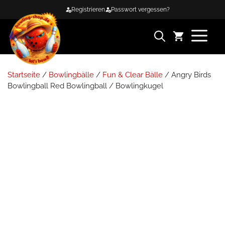
Zum
Registrieren
Passwort vergessen?
Inhalt
springen
ME
Startseite
/
Bowlingbälle
/
Fun & Clear Bälle
/ Angry Birds
Bowlingball Red Bowlingball / Bowlingkugel