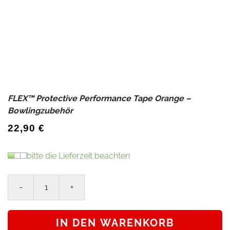
FLEX™ Protective Performance Tape Orange –
Bowlingzubehör
22,90
€
bitte die Lieferzeit beachten
FLEX™
Protective
Performance
IN DEN WARENKORB
Tape