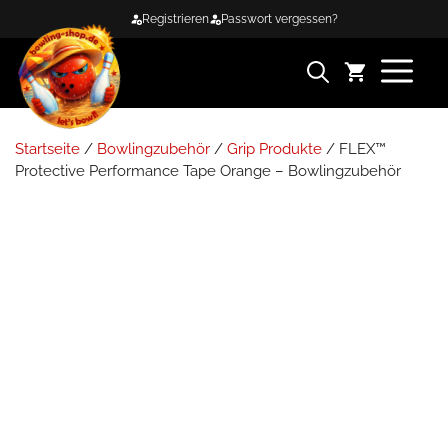
Zum
Registrieren
Passwort vergessen?
Inhalt
springen
ME
Startseite
/
Bowlingzubehör
/
Grip Produkte
/ FLEX™
Protective Performance Tape Orange – Bowlingzubehör