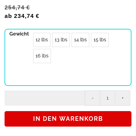
254,74
€
ab
234,74
€
Gewicht
12 lbs
13 lbs
14 lbs
15 lbs
16 lbs
Eb
Bo
SP
IN DEN WARENKORB
PE
Iro
Fis