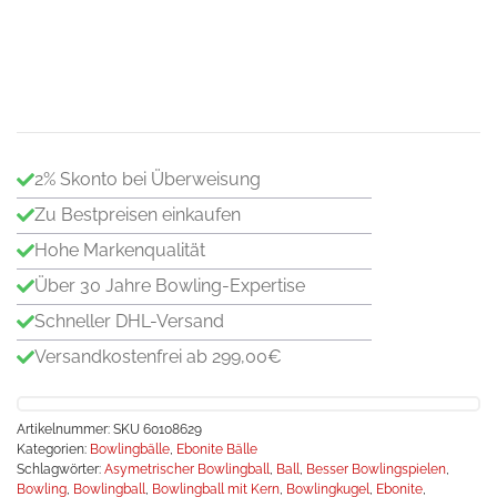
V2
HK
Pea
Bo
Me
2% Skonto bei Überweisung
Zu Bestpreisen einkaufen
Hohe Markenqualität
Über 30 Jahre Bowling-Expertise
Schneller DHL-Versand
Versandkostenfrei ab 299,00€
Artikelnummer:
SKU 60108629
Kategorien:
Bowlingbälle
,
Ebonite Bälle
Schlagwörter:
Asymetrischer Bowlingball
,
Ball
,
Besser Bowlingspielen
,
Bowling
,
Bowlingball
,
Bowlingball mit Kern
,
Bowlingkugel
,
Ebonite
,