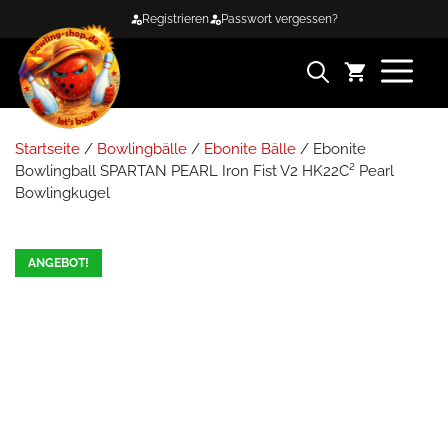
Zum
Registrieren
Passwort vergessen?
Inhalt
springen
ME
Startseite
/
Bowlingbälle
/
Ebonite Bälle
/ Ebonite
Bowlingball SPARTAN PEARL Iron Fist V2 HK22C² Pearl
Bowlingkugel
ANGEBOT!
new
7.9%