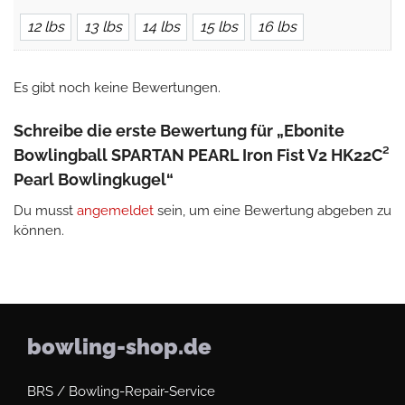
12 lbs
13 lbs
14 lbs
15 lbs
16 lbs
Es gibt noch keine Bewertungen.
Schreibe die erste Bewertung für „Ebonite
Bowlingball SPARTAN PEARL Iron Fist V2 HK22C²
Pearl Bowlingkugel“
Du musst
angemeldet
sein, um eine Bewertung abgeben zu
können.
bowling-shop.de
BRS / Bowling-Repair-Service