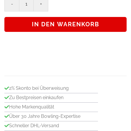
Bowlingtasche
3Ball
Bag
IN DEN WARENKORB
Roller
Ballwagen
ProBowl
-
PB
black/
orange
Menge
2% Skonto bei Überweisung
Zu Bestpreisen einkaufen
Hohe Markenqualität
Über 30 Jahre Bowling-Expertise
Schneller DHL-Versand