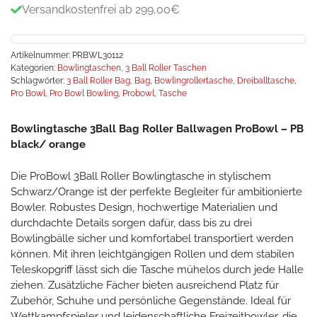
Versandkostenfrei ab 299,00€
Artikelnummer:
PRBWL30112
Kategorien:
Bowlingtaschen
,
3 Ball Roller Taschen
Schlagwörter:
3 Ball Roller Bag
,
Bag
,
Bowlingrollertasche
,
Dreiballtasche
,
Pro Bowl
,
Pro Bowl Bowling
,
Probowl
,
Tasche
Bowlingtasche 3Ball Bag Roller Ballwagen ProBowl – PB
black/ orange
Die ProBowl 3Ball Roller Bowlingtasche in stylischem
Schwarz/Orange ist der perfekte Begleiter für ambitionierte
Bowler. Robustes Design, hochwertige Materialien und
durchdachte Details sorgen dafür, dass bis zu drei
Bowlingbälle sicher und komfortabel transportiert werden
können. Mit ihren leichtgängigen Rollen und dem stabilen
Teleskopgriff lässt sich die Tasche mühelos durch jede Halle
ziehen. Zusätzliche Fächer bieten ausreichend Platz für
Zubehör, Schuhe und persönliche Gegenstände. Ideal für
Wettkampfspieler und leidenschaftliche Freizeitbowler, die