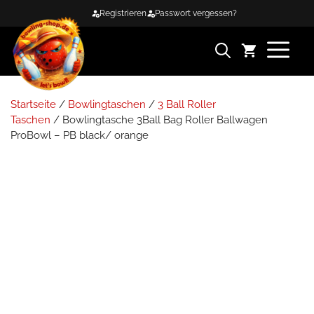
Zum
Registrieren
Passwort vergessen?
Inhalt
springen
ME
Startseite
/
Bowlingtaschen
/
3 Ball Roller
Taschen
/ Bowlingtasche 3Ball Bag Roller Ballwagen
ProBowl – PB black/ orange