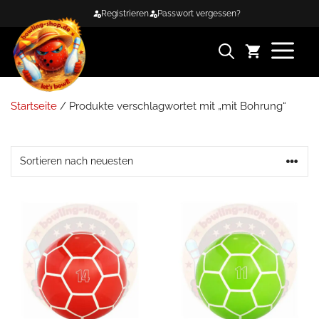
Zum
Registrieren
Passwort vergessen?
Inhalt
springen
ME
Startseite
/ Produkte verschlagwortet mit „mit Bohrung“