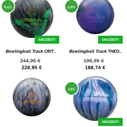
6.5%
5.6%
ANGEBOT!
ANGEBOT!
Bowlingball Track CRITERION INVERSE Bowlingkugel
Bowlingball Track THEOREM SOLID HK22C Bowlingkugel
244,95
€
199,95
€
228,95
€
188,74
€
7.6%
ANGEBOT!