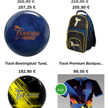
259,90
€
219,90
€
207,25
€
205,90
€
Track Bowlingball Tundra Fire blue
Track Premium Backpack Black/Navy/ Yellow Bowling Rucksack
192,90
€
99,00
€
6.5%