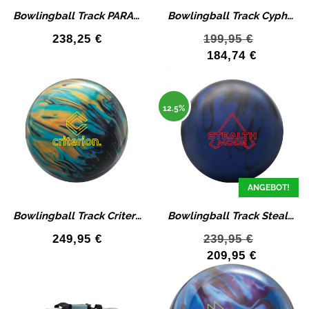
Bowlingball Track PARAGON SHADOW Bowlingkugel
Bowlingball Track Cypher Pearl Bowlingkugel
238,25
€
199,95
€
184,74
€
12.5%
ANGEBOT!
Bowlingball Track Criterion Hybrid Bowlingkugel
Bowlingball Track Stealth Mode Bowlingkugel
249,95
€
239,95
€
209,95
€