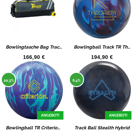
Bowlingtasche Bag Track Select Triple Tote Ballwagen
Bowlingball Track TR Theorem Pearl – Bowlingkugel
166,90
€
194,90
€
20.3%
6.4%
ANGEBOT!
ANGEBOT!
Bowlingball TR Criterion Track Bowling Kugel
Track Ball Stealth Hybrid