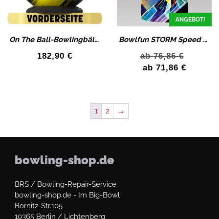
ANGEBOT!
On The Ball-Bowlingbälle im Design Top Track
Bowlfun STORM Speed Blue Best Quallität Jersey Men
182,90
€
ab
76,86
€
ab
71,86
€
1
2
→
bowling-shop.de
BRS / Bowling-Repair-Service
bowling-shop.de - Im Big-Bowl
Bornitz-Str.105
10365 Berlin / Lichtenberg